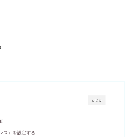
）
とじる
定
ドプレス）を設定する