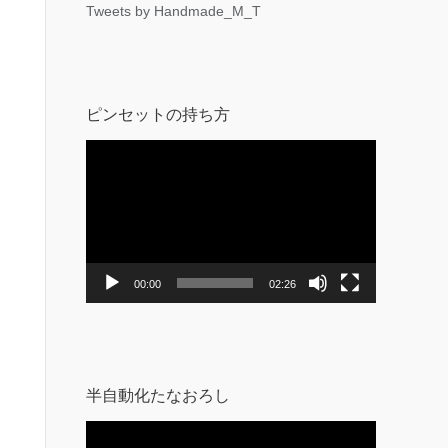
Tweets by Handmade_M_T
ピンセットの持ち方
動
画
プ
レ
ー
ヤ
ー
00:00
02:26
半自動化たなおろし
動