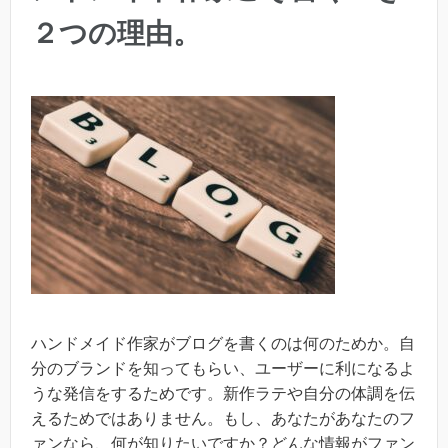
２つの理由。
ハンドメイド作家がブログを書くのは何のためか。自
分のブランドを知ってもらい、ユーザーに利になるよ
うな発信をするためです。新作ラテや自分の体調を伝
えるためではありません。もし、あなたがあなたのフ
ァンなら、何が知りたいですか？どんな情報がファン