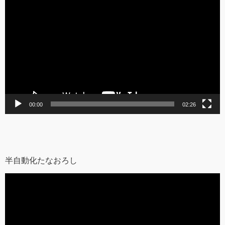
画
プ
レ
ー
ヤ
ー
00:00
02:26
半自動化たなおろし
動
画
プ
レ
ー