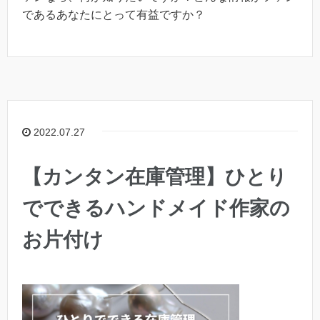
であるあなたにとって有益ですか？
2022.07.27
【カンタン在庫管理】ひとり
でできるハンドメイド作家の
お片付け