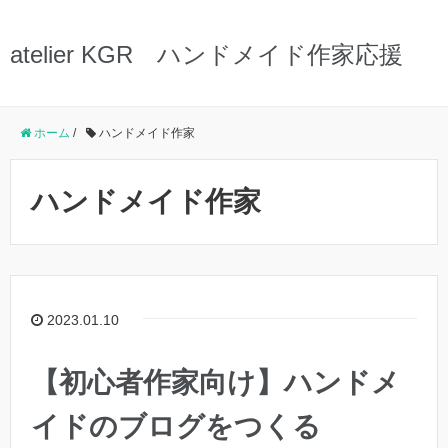
atelier KGR ハンドメイド作家応援
ホーム
/
ハンドメイド作家
ハンドメイド作家
2023.01.10
【初心者作家向け】ハンドメ
イドのブログをつくる