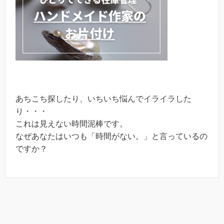
あちこち探したり、いちいち悩んでイライラした
り・・・
これは見えない時間泥棒です。
なぜあなたはいつも「時間がない。」と言っているの
ですか？