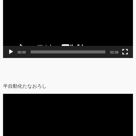
プ
レ
ー
ヤ
ー
00:00
02:26
半自動化たなおろし
動
画
プ
レ
ー
ヤ