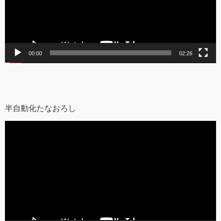
ヤ
ー
00:00
02:26
半自動化たなおろし
動
画
プ
レ
ー
ヤ
ー